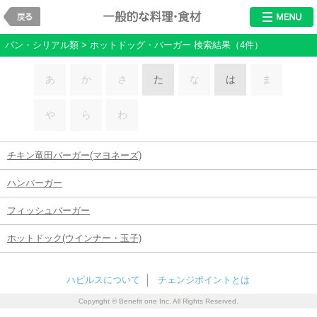
戻る
料理・食材
パン・シリアル類 > ホットドッグ・バーガー 検索結果（4件）
あ
か
さ
た
な
は
ま
や
ら
わ
チキン竜田バーガー(マヨネーズ)
ハンバーガー
フィッシュバーガー
ホットドック(ウインナー・玉子)
ハピルスについて
チェンジポイントとは
Copyright © Benefit one Inc. All Rights Reserved.