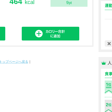
464
kcal
9
pt
トップページへ戻る
｜