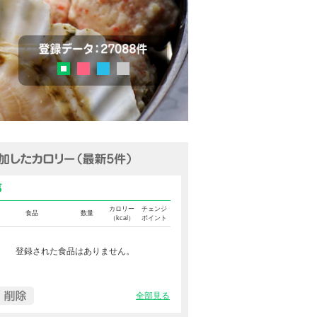
チェック
登録データ：27036品目
ピンク
ブルー
グレー
グリーン
追加済みカロリー（最新5件表示
食事カロリー
カロリー
チェンジ
食品
数量
（kcal）
ポイント
登録された食品はありません。
全部見る