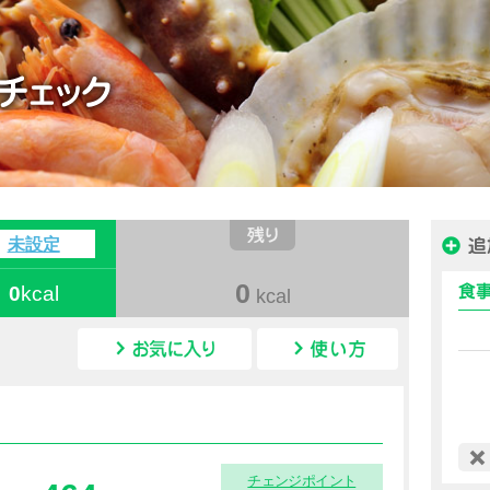
ハピルス カロリー
未設定
0
0
kcal
kcal
カロリー情報
チェンジポイント