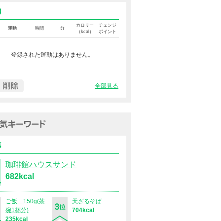
運動カロリー
カロリー
チェンジ
運動
時間
分
（kcal）
ポイント
登録された運動はありません。
全部見る
過去１週間の人気キーワード（
食事
珈琲館ハウスサンド
682kcal
ご飯 150g(茶
天ざるそば
碗1杯分)
704kcal
235kcal