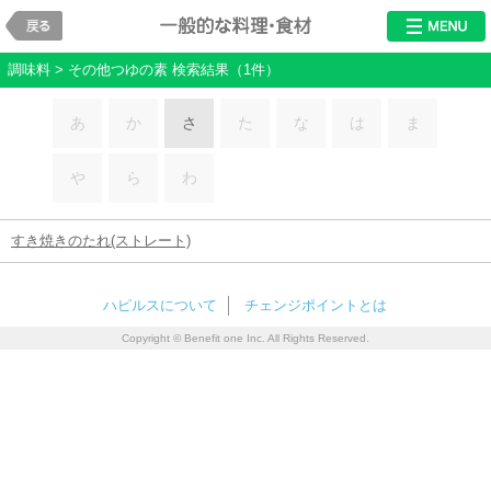
戻る
料理・食材
調味料 > その他つゆの素 検索結果（1件）
あ
か
さ
た
な
は
ま
や
ら
わ
すき焼きのたれ(ストレート)
ハピルスについて
チェンジポイントとは
Copyright © Benefit one Inc. All Rights Reserved.