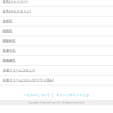
生乳(ジャージー)
生乳(ホルスタイン)
全粉乳
脱脂乳
調製粉乳
普通牛乳
無糖練乳
冷凍クリームコロッケ
冷凍クリームコロッケ(フライ済み)
ハピルスについて
チェンジポイントとは
Copyright © Benefit one Inc. All Rights Reserved.