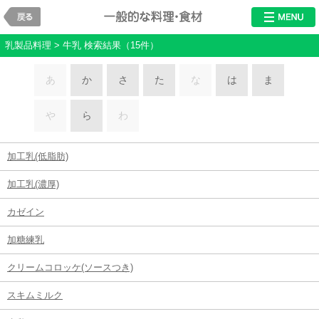
戻る
料理・食材
乳製品料理 > 牛乳 検索結果（15件）
あ
か
さ
た
な
は
ま
や
ら
わ
加工乳(低脂肪)
加工乳(濃厚)
カゼイン
加糖練乳
クリームコロッケ(ソースつき)
スキムミルク