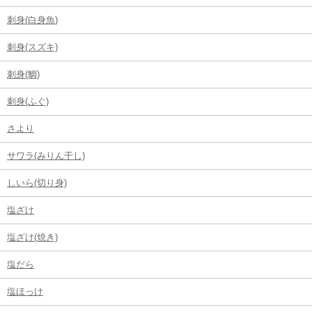
刺身(白身魚)
刺身(スズキ)
刺身(鯛)
刺身(ふぐ)
さより
サワラ(みりん干し)
しいら(切り身)
塩ざけ
塩ざけ(焼き)
塩だら
塩ほっけ