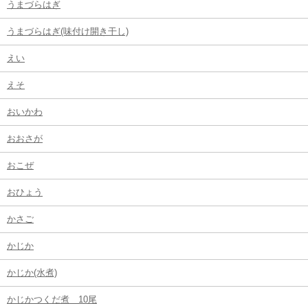
うまづらはぎ
うまづらはぎ(味付け開き干し)
えい
えそ
おいかわ
おおさが
おこぜ
おひょう
かさご
かじか
かじか(水煮)
かじかつくだ煮 10尾