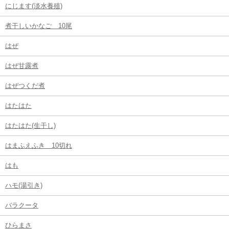
にじます(淡水養殖)
煮干しいかなご 10尾
はぜ
はぜ甘露煮
はぜつくだ煮
はたはた
はたはた(生干し)
はまふえふき 10切れ
はも
ハモ(湯引き)
バラクータ
ひらまさ