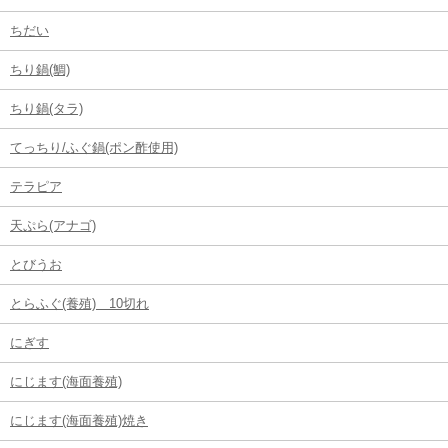
ちだい
ちり鍋(鯛)
ちり鍋(タラ)
てっちり/ふぐ鍋(ポン酢使用)
テラピア
天ぷら(アナゴ)
とびうお
とらふぐ(養殖) 10切れ
にぎす
にじます(海面養殖)
にじます(海面養殖)焼き