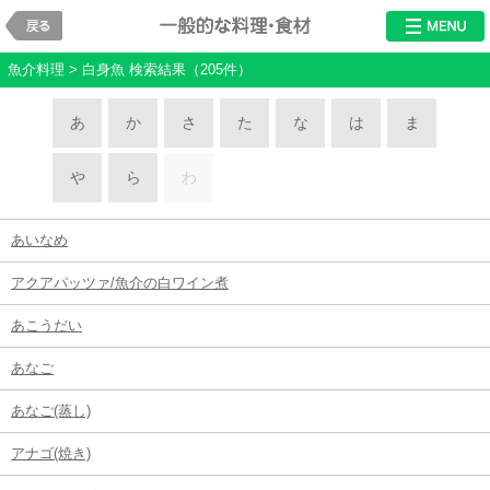
戻る
料理・食材
魚介料理 > 白身魚 検索結果（205件）
あ
か
さ
た
な
は
ま
や
ら
わ
あいなめ
アクアパッツァ/魚介の白ワイン煮
あこうだい
あなご
あなご(蒸し)
アナゴ(焼き)