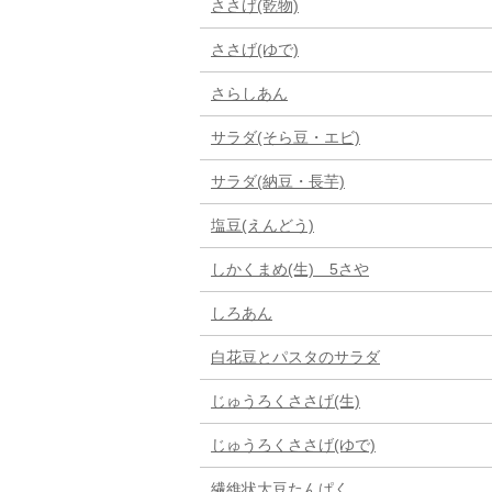
ささげ(乾物)
ささげ(ゆで)
さらしあん
サラダ(そら豆・エビ)
サラダ(納豆・長芋)
塩豆(えんどう)
しかくまめ(生) 5さや
しろあん
白花豆とパスタのサラダ
じゅうろくささげ(生)
じゅうろくささげ(ゆで)
繊維状大豆たんぱく