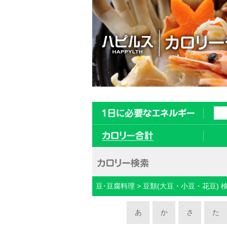
豆･豆腐料理 > 豆類(大豆・小豆・花豆) 
あ
か
さ
た