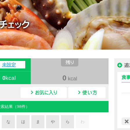
ハピルス カロリー
未設定
0
0
kcal
kcal
カロリー検索
検索結果（98件）
な
は
ま
や
ら
わ