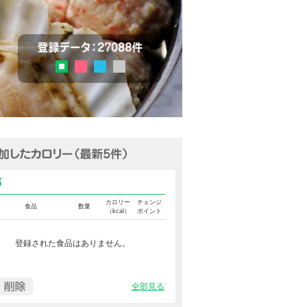
チェック
登録データ：27036品目
ピンク
ブルー
グレー
グリーン
追加済みカロリー（最新5件表示
食事カロリー
カロリー
チェンジ
食品
数量
（kcal）
ポイント
登録された食品はありません。
全部見る