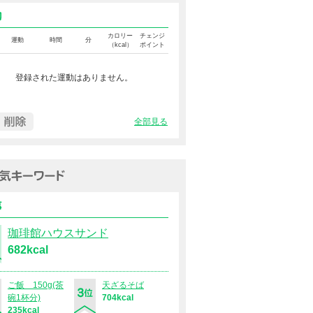
運動カロリー
カロリー
チェンジ
運動
時間
分
（kcal）
ポイント
登録された運動はありません。
全部見る
過去１週間の人気キーワード（
食事
珈琲館ハウスサンド
682kcal
ご飯 150g(茶
天ざるそば
碗1杯分)
704kcal
235kcal