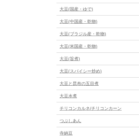
大豆(国産・ゆで)
大豆(中国産・乾物)
大豆(ブラジル産・乾物)
大豆(米国産・乾物)
大豆(旨煮)
大豆(スパイシー炒め)
大豆と昆布の五目煮
大豆水煮
チリコンカルネ/チリコンカーン
つぶしあん
寺納豆