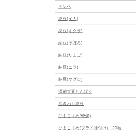
テンペ
納豆(イカ)
納豆(オクラ)
納豆(そぼろ)
納豆(たまご)
納豆(ニラ)
納豆(マグロ)
濃縮大豆たんぱく
挽きわり納豆
ひよこまめ(乾燥)
ひよこまめ(フライ味付け) 20粒