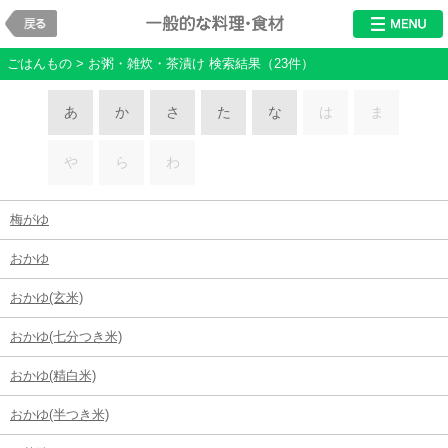
戻る
料理・食材
ごはんもの > お粥・雑炊・茶漬け 検索結果（23件）
あ
か
さ
た
な
は
ま
や
ら
わ
梅がゆ
おかゆ
おかゆ(玄米)
おかゆ(七分つき米)
おかゆ(精白米)
おかゆ(半つき米)