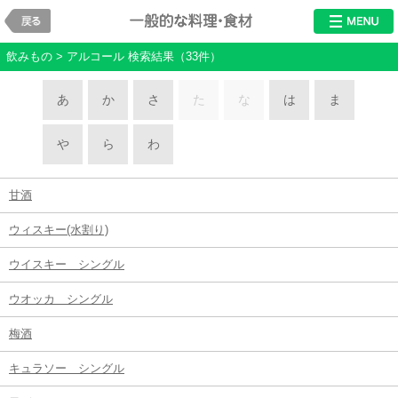
戻る
料理・食材
飲みもの > アルコール 検索結果（33件）
あ
か
さ
た
な
は
ま
や
ら
わ
甘酒
ウィスキー(水割り)
ウイスキー シングル
ウオッカ シングル
梅酒
キュラソー シングル