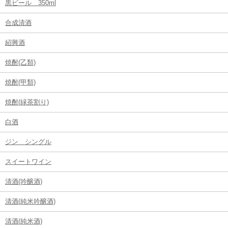
黒ビール 350ml
合成清酒
紹興酒
焼酎(乙類)
焼酎(甲類)
焼酎(緑茶割り)
白酒
ジン シングル
スイートワイン
清酒(吟醸酒)
清酒(純米吟醸酒)
清酒(純米酒)