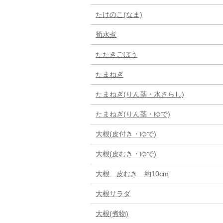
たけのこ(なま)
筍水煮
たたきごぼう
たまねぎ
たまねぎ(りん茎・水さらし)
たまねぎ(りん茎・ゆで)
大根(皮付き・ゆで)
大根(皮むき・ゆで)
大根 皮むき 約10cm
大根サラダ
大根(煮物)