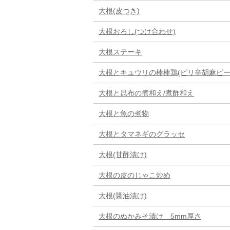
大根(皮つき)
大根おろし(つけ合わせ)
大根ステーキ
大根とキュウリの棒棒鶏(ピリ辛胡麻ピー
大根と昆布の煮和え/煮酢和え
大根と魚の煮物
大根とタマネギのグラッセ
大根(甘酢漬け)
大根の皮のじゃこ炒め
大根(醤油漬け)
大根のぬかみそ漬け 5mm厚さ