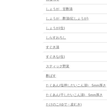
しょうが 甘酢漬
しょうが 酢漬(紅しょうが)
しょうが(生)
しらすおろし
すぐき漬
すぐきな(生)
スティック野菜
酢ばす
たくあん(塩押しだいこん漬) 5mm厚さ
たくあん(干しだいこん漬) 5mm厚さ
たけのこ(ゆで・皮むき)