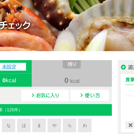
ハピルス カロリー
未設定
0
0
kcal
kcal
カロリー検索
果（125件）
な
は
ま
や
ら
わ