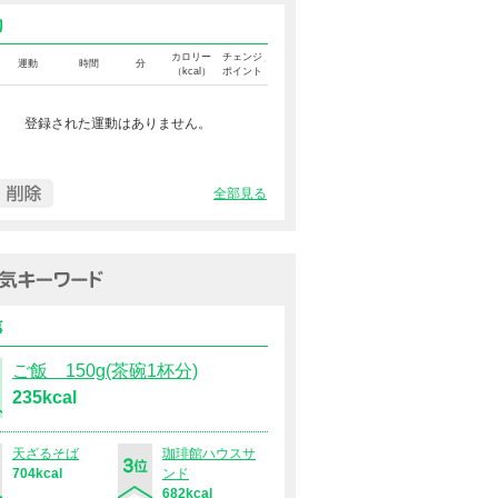
運動カロリー
カロリー
チェンジ
運動
時間
分
（kcal）
ポイント
登録された運動はありません。
全部見る
過去１週間の人気キーワード（
食事
ご飯 150g(茶碗1杯分)
235kcal
天ざるそば
珈琲館ハウスサ
704kcal
ンド
682kcal