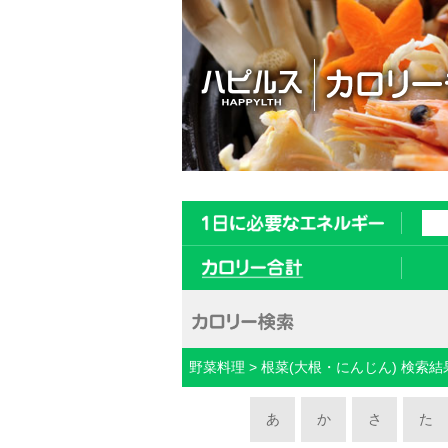
野菜料理 > 根菜(大根・にんじん) 検索結
あ
か
さ
た