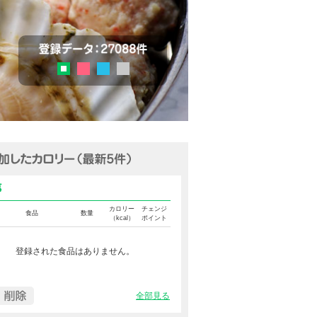
チェック
登録データ：27036品目
ピンク
ブルー
グレー
グリーン
追加済みカロリー（最新5件表示
食事カロリー
カロリー
チェンジ
食品
数量
（kcal）
ポイント
登録された食品はありません。
全部見る