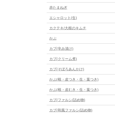
赤たまねぎ
エシャロット(生)
カクテキ/大根のキムチ
かぶ
カブ(辛み漬け)
カブ(クリーム煮)
カブ(そぼろあんかけ)
かぶ(根・皮つき・生・葉つき)
かぶ(根・皮むき・生・葉つき)
カブ(ファルシ/詰め物)
カブ(和風ファルシ/詰め物)