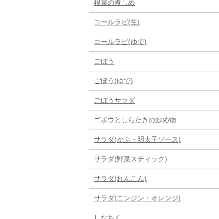
根菜の煮しめ
コールラビ(生)
コールラビ(ゆで)
ごぼう
ごぼう(ゆで)
ごぼうサラダ
ゴボウとしらたきの炒め物
サラダ(かぶ・明太子ソース)
サラダ(野菜スティック)
サラダ(れんこん)
サラダ(ニンジン・オレンジ)
しなちく