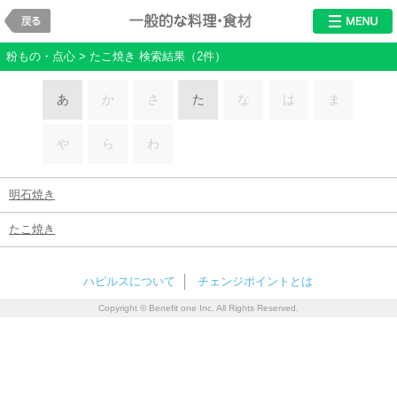
戻る
料理・食材
粉もの・点心 > たこ焼き 検索結果（2件）
あ
か
さ
た
な
は
ま
や
ら
わ
明石焼き
たこ焼き
ハピルスについて
チェンジポイントとは
Copyright © Benefit one Inc. All Rights Reserved.