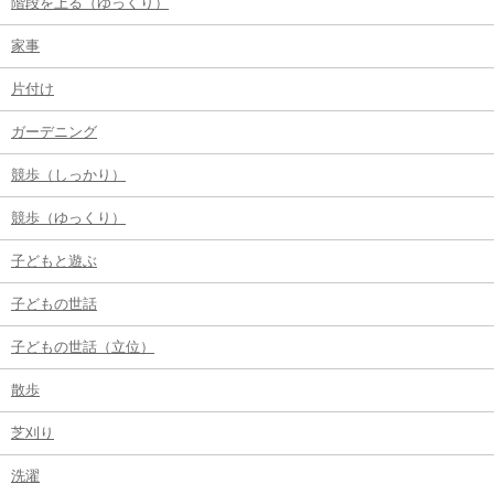
階段を上る（ゆっくり）
家事
片付け
ガーデニング
競歩（しっかり）
競歩（ゆっくり）
子どもと遊ぶ
子どもの世話
子どもの世話（立位）
散歩
芝刈り
洗濯