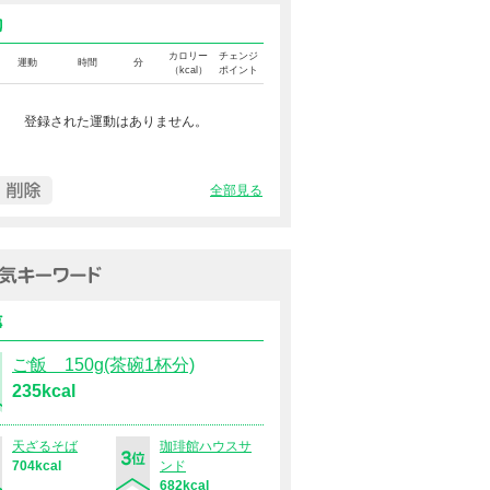
運動カロリー
カロリー
チェンジ
運動
時間
分
（kcal）
ポイント
登録された運動はありません。
全部見る
過去１週間の人気キーワード（
食事
ご飯 150g(茶碗1杯分)
235kcal
天ざるそば
珈琲館ハウスサ
704kcal
ンド
682kcal