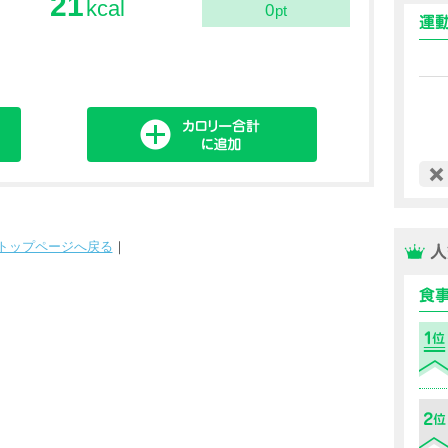
21
kcal
0
pt
トップページへ戻る
｜