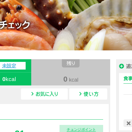
ハピルス カロリー
未設定
0
0
kcal
kcal
カロリー情報
チェンジポイント