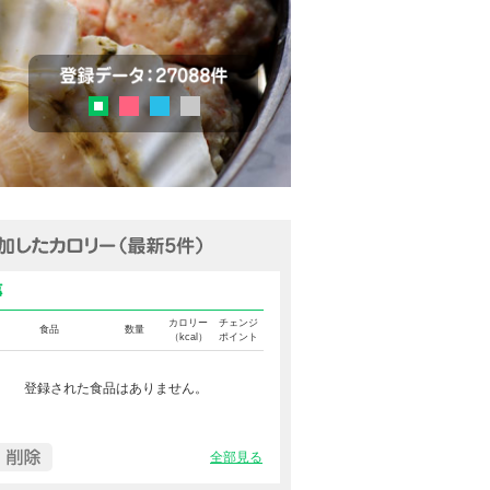
チェック
登録データ：27036品目
ピンク
ブルー
グレー
グリーン
追加済みカロリー（最新5件表示
食事カロリー
カロリー
チェンジ
食品
数量
（kcal）
ポイント
登録された食品はありません。
全部見る