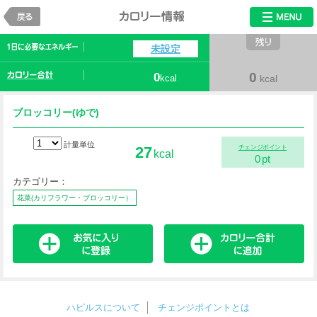
戻る
カロリー情報
未設定
0
0
kcal
kcal
ブロッコリー(ゆで)
計量単位
27
チェンジポイント
kcal
0
pt
カテゴリー：
花菜(カリフラワー・ブロッコリー）
ハピルスについて
チェンジポイントとは