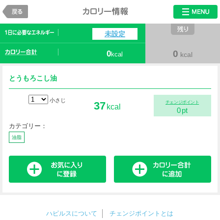
戻る
カロリー情報
未設定
0
0
kcal
kcal
とうもろこし油
小さじ
37
チェンジポイント
kcal
0
pt
カテゴリー：
油脂
ハピルスについて
チェンジポイントとは