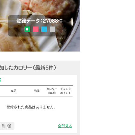
チェック
登録データ：27036品目
ピンク
ブルー
グレー
グリーン
追加済みカロリー（最新5件表示
食事カロリー
カロリー
チェンジ
食品
数量
（kcal）
ポイント
登録された食品はありません。
全部見る