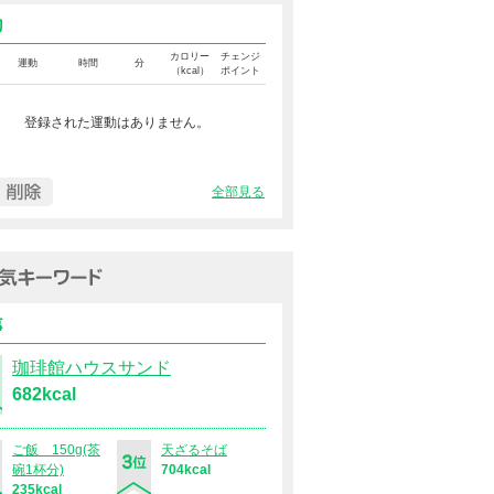
運動カロリー
カロリー
チェンジ
運動
時間
分
（kcal）
ポイント
登録された運動はありません。
全部見る
過去１週間の人気キーワード（
食事
珈琲館ハウスサンド
682kcal
ご飯 150g(茶
天ざるそば
碗1杯分)
704kcal
235kcal