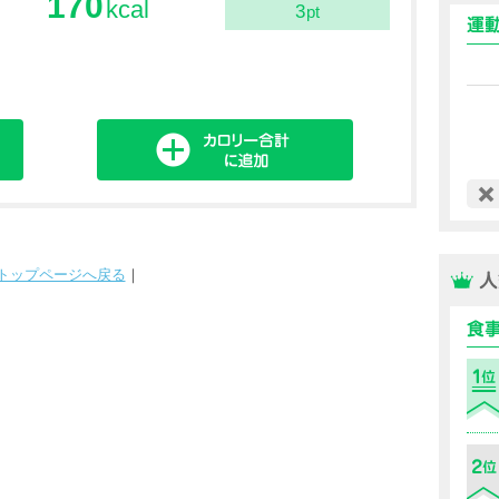
170
kcal
3
pt
トップページへ戻る
｜