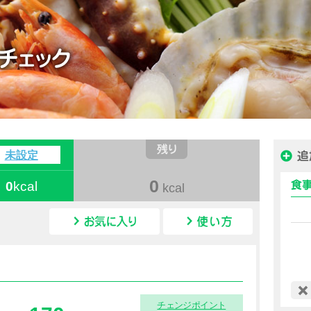
ハピルス カロリー
未設定
0
0
kcal
kcal
カロリー情報
チェンジポイント