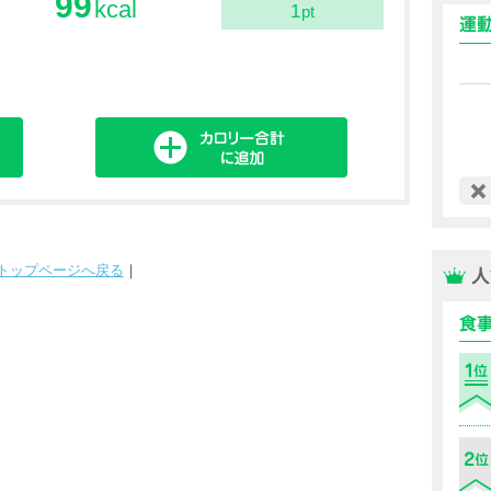
99
kcal
1
pt
トップページへ戻る
｜