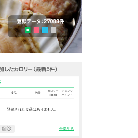
チェック
登録データ：27036品目
ピンク
ブルー
グレー
グリーン
追加済みカロリー（最新5件表示
食事カロリー
カロリー
チェンジ
食品
数量
（kcal）
ポイント
登録された食品はありません。
全部見る