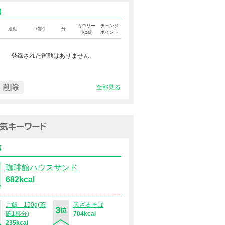
運動カロリー
カロリー
チェンジ
運動
時間
分
（kcal）
ポイント
登録された運動はありません。
全部見る
過去１週間の人気キーワード（
食事
珈琲館ハウスサンド
682kcal
ご飯 150g(茶
天ざるそば
碗1杯分)
704kcal
235kcal