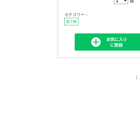
食
カテゴリー：
茹で卵
｜