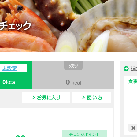
ハピルス カロリー
未設定
0
0
kcal
kcal
カロリー情報
チェンジポイント