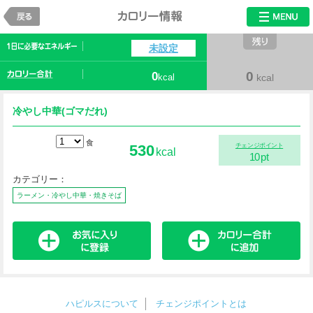
戻る
カロリー情報
未設定
0
0
kcal
kcal
冷やし中華(ゴマだれ)
食
530
チェンジポイント
kcal
10
pt
カテゴリー：
ラーメン・冷やし中華・焼きそば
ハピルスについて
チェンジポイントとは