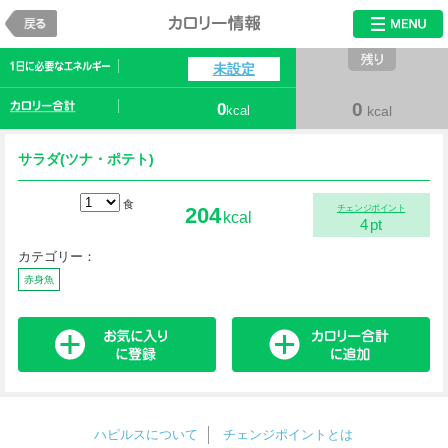
戻る
カロリー情報
未設定
0
0
kcal
kcal
サラダ(ツナ・ポテト)
食
204
チェンジポイント
kcal
4
pt
カテゴリー：
赤身魚
ハピルスについて
チェンジポイントとは