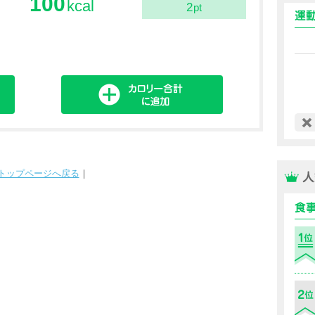
100
kcal
2
pt
トップページへ戻る
｜