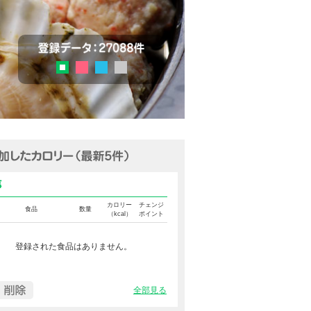
チェック
登録データ：27036品目
ピンク
ブルー
グレー
グリーン
追加済みカロリー（最新5件表示
食事カロリー
カロリー
チェンジ
食品
数量
（kcal）
ポイント
登録された食品はありません。
全部見る