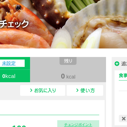
ハピルス カロリー
未設定
0
0
kcal
kcal
カロリー情報
チェンジポイント