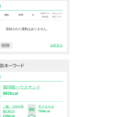
運動カロリー
カロリー
チェンジ
運動
時間
分
（kcal）
ポイント
登録された運動はありません。
全部見る
過去１週間の人気キーワード（
食事
珈琲館ハウスサンド
682kcal
ご飯 150g(茶
天ざるそば
碗1杯分)
704kcal
235kcal