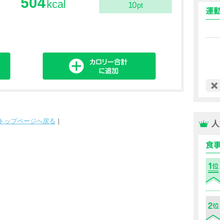
504
kcal
10
pt
トップページへ戻る
｜