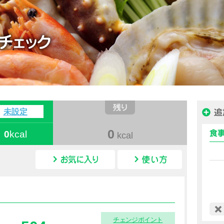
ハピルス カロリー
未設定
0
0
kcal
kcal
カロリー情報
チェンジポイント