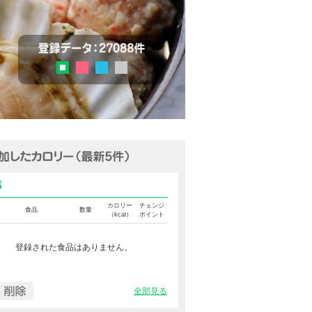
チェック
登録データ：27036品目
ピンク
ブルー
グレー
グリーン
追加済みカロリー（最新5件表示
食事カロリー
カロリー
チェンジ
食品
数量
（kcal）
ポイント
登録された食品はありません。
全部見る