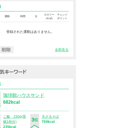
運動カロリー
カロリー
チェンジ
運動
時間
分
（kcal）
ポイント
登録された運動はありません。
全部見る
過去１週間の人気キーワード（
食事
珈琲館ハウスサンド
682kcal
ご飯 150g(茶
天ざるそば
碗1杯分)
704kcal
235kcal