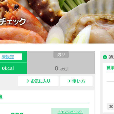
ハピルス カロリー
未設定
0
0
kcal
kcal
カロリー情報
煮
チェンジポイント