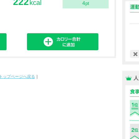
222
kcal
4
pt
トップページへ戻る
｜