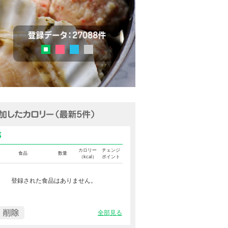
チェック
登録データ：27036品目
ピンク
ブルー
グレー
グリーン
追加済みカロリー（最新5件表示
食事カロリー
カロリー
チェンジ
食品
数量
（kcal）
ポイント
登録された食品はありません。
全部見る