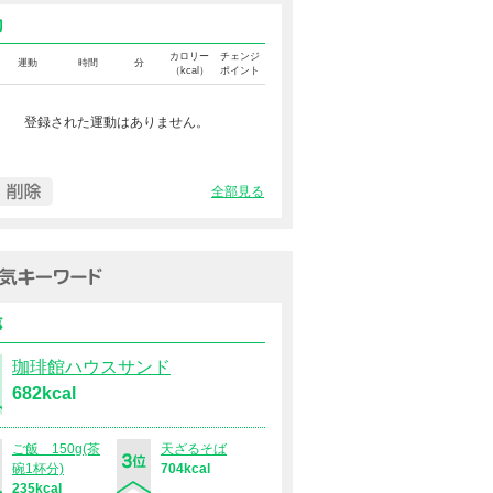
運動カロリー
カロリー
チェンジ
運動
時間
分
（kcal）
ポイント
登録された運動はありません。
全部見る
過去１週間の人気キーワード（
食事
珈琲館ハウスサンド
682kcal
ご飯 150g(茶
天ざるそば
碗1杯分)
704kcal
235kcal