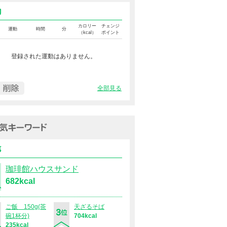
運動カロリー
カロリー
チェンジ
運動
時間
分
（kcal）
ポイント
登録された運動はありません。
全部見る
過去１週間の人気キーワード（
食事
珈琲館ハウスサンド
682kcal
ご飯 150g(茶
天ざるそば
碗1杯分)
704kcal
235kcal