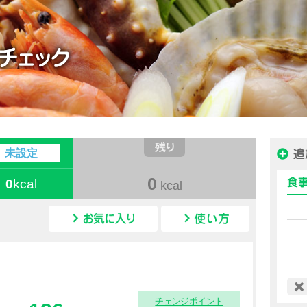
ハピルス カロリー
未設定
0
0
kcal
kcal
カロリー情報
チェンジポイント