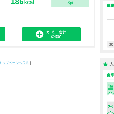
186
kcal
3
pt
トップページへ戻る
｜