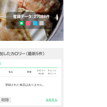
チェック
登録データ：27036品目
ピンク
ブルー
グレー
グリーン
追加済みカロリー（最新5件表示
食事カロリー
カロリー
チェンジ
食品
数量
（kcal）
ポイント
登録された食品はありません。
全部見る