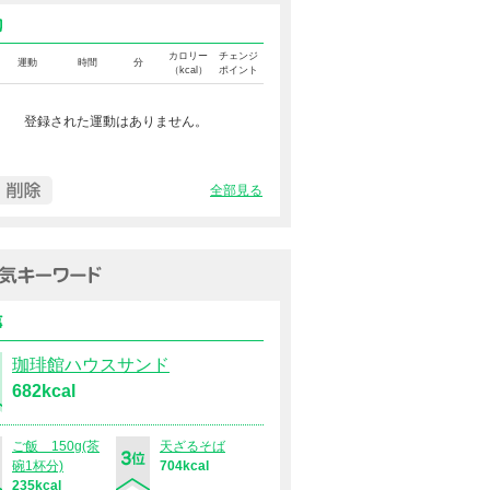
運動カロリー
カロリー
チェンジ
運動
時間
分
（kcal）
ポイント
登録された運動はありません。
全部見る
過去１週間の人気キーワード（
食事
珈琲館ハウスサンド
682kcal
ご飯 150g(茶
天ざるそば
碗1杯分)
704kcal
235kcal