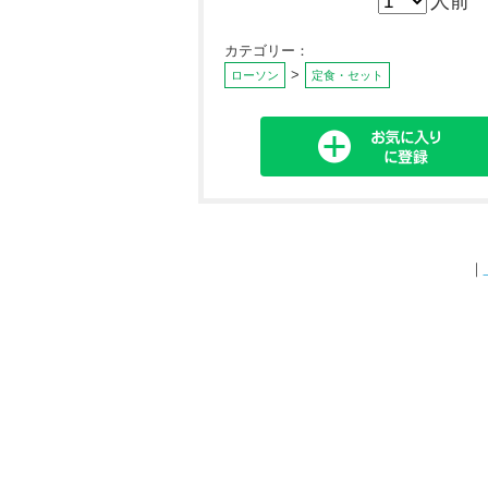
人前
カテゴリー：
>
ローソン
定食・セット
｜