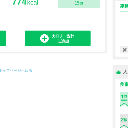
774
kcal
15
pt
トップページへ戻る
｜