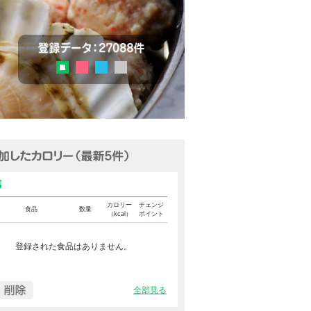
チェック
登録データ：27036品目
ピンク
ブルー
グレー
グリーン
追加済みカロリー（最新5件表示
食事カロリー
カロリー
チェンジ
食品
数量
（kcal）
ポイント
登録された食品はありません。
全部見る