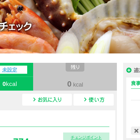
ハピルス カロリー
未設定
0
0
kcal
kcal
カロリー情報
チェンジポイント