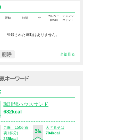
運動カロリー
カロリー
チェンジ
運動
時間
分
（kcal）
ポイント
登録された運動はありません。
全部見る
過去１週間の人気キーワード（
食事
珈琲館ハウスサンド
682kcal
ご飯 150g(茶
天ざるそば
碗1杯分)
704kcal
235kcal