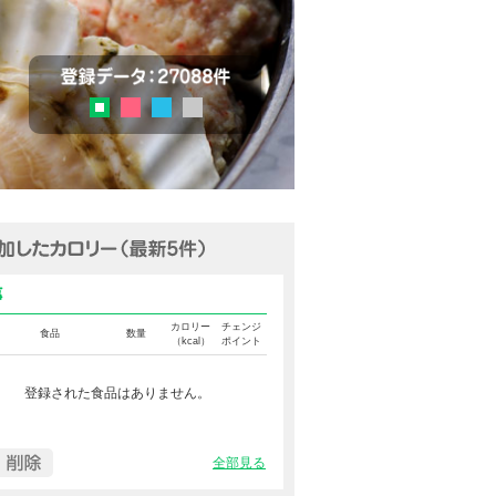
チェック
登録データ：27036品目
ピンク
ブルー
グレー
グリーン
追加済みカロリー（最新5件表示
食事カロリー
カロリー
チェンジ
食品
数量
（kcal）
ポイント
登録された食品はありません。
全部見る