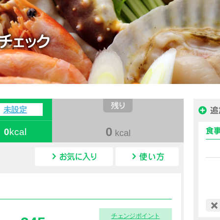
ハピルス カロリー
未設定
0
0
kcal
kcal
カロリー情報
チェンジポイント