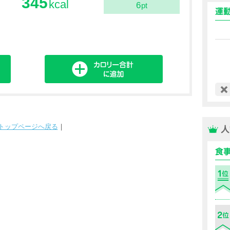
345
kcal
6
pt
トップページへ戻る
｜