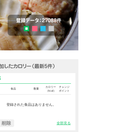
チェック
登録データ：27036品目
ピンク
ブルー
グレー
グリーン
追加済みカロリー（最新5件表示
食事カロリー
カロリー
チェンジ
食品
数量
（kcal）
ポイント
登録された食品はありません。
全部見る