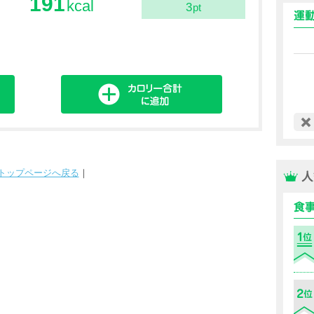
191
kcal
3
pt
トップページへ戻る
｜