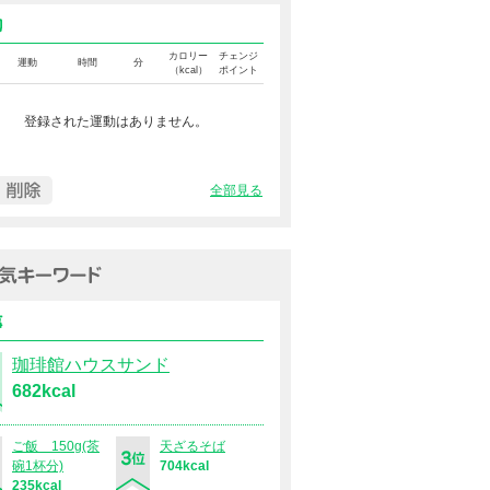
運動カロリー
カロリー
チェンジ
運動
時間
分
（kcal）
ポイント
登録された運動はありません。
全部見る
過去１週間の人気キーワード（
食事
珈琲館ハウスサンド
682kcal
ご飯 150g(茶
天ざるそば
碗1杯分)
704kcal
235kcal