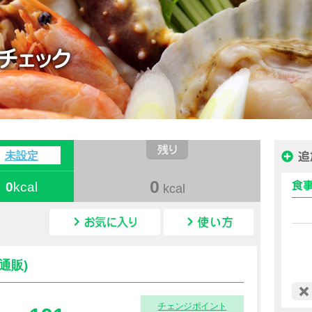
ハピルス カロリー
未設定
0
0
kcal
kcal
カロリー情報
通販)
チェンジポイント