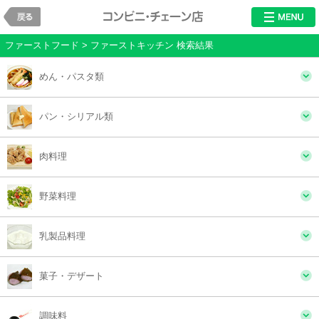
戻る
レストラン・チ
ファーストフード > ファーストキッチン 検索結果
めん・パスタ類
パン・シリアル類
肉料理
野菜料理
乳製品料理
菓子・デザート
調味料