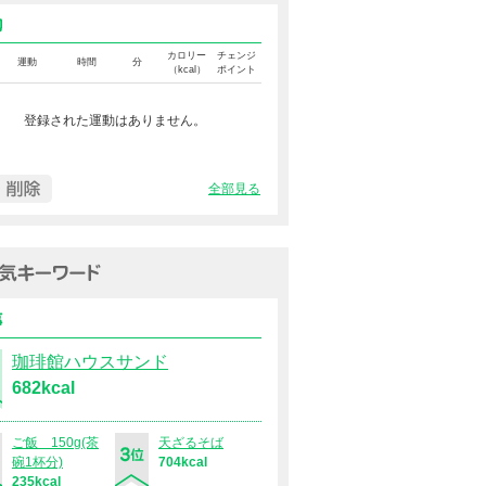
運動カロリー
カロリー
チェンジ
運動
時間
分
（kcal）
ポイント
登録された運動はありません。
全部見る
過去１週間の人気キーワード（
食事
珈琲館ハウスサンド
682kcal
ご飯 150g(茶
天ざるそば
碗1杯分)
704kcal
235kcal