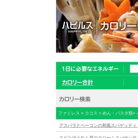
ファミレス > ココス > めん・パスタ類
アスパラとベーコンの和風スパゲッティ
エビとほうれん草のクリームスパゲッテ