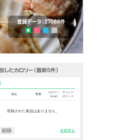
チェック
登録データ：27036品目
ピンク
ブルー
グレー
グリーン
追加済みカロリー（最新5件表示
食事カロリー
カロリー
チェンジ
食品
数量
（kcal）
ポイント
登録された食品はありません。
全部見る