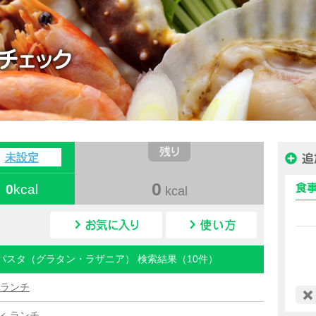
ハピルス カロリー
未設定
0
0
kcal
kcal
カロリー検索
> パスタ（グラタン・ラザニア） 検索結果（10件）
 ランチ
ィ ランチ