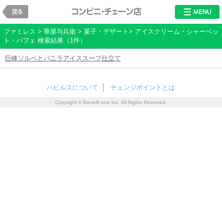
戻る
レストラン・チ
ファミレス > 華屋与兵衛 > 菓子・デザート> アイスクリーム・シャーベッ
ト・パフェ 検索結果（1件）
巨峰ソルベとバニラアイススープ仕立て
ハピルスについて
チェンジポイントとは
Copyright © Benefit one Inc. All Rights Reserved.