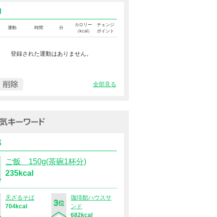
運動カロリー
カロリー
チェンジ
運動
時間
分
（kcal）
ポイント
登録された運動はありません。
全部見る
過去１週間の人気キーワード（
食事
ご飯 150g(茶碗1杯分)
235kcal
天ざるそば
珈琲館ハウスサ
704kcal
ンド
682kcal