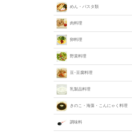
めん・パスタ類
肉料理
卵料理
野菜料理
豆･豆腐料理
乳製品料理
きのこ・海藻・こんにゃく料理
調味料