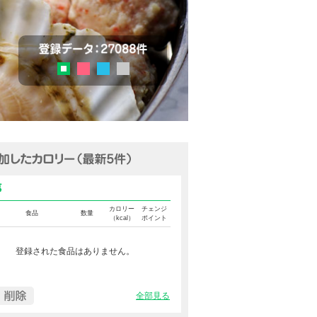
チェック
登録データ：27036品目
ピンク
ブルー
グレー
グリーン
追加済みカロリー（最新5件表示
食事カロリー
カロリー
チェンジ
食品
数量
（kcal）
ポイント
登録された食品はありません。
全部見る