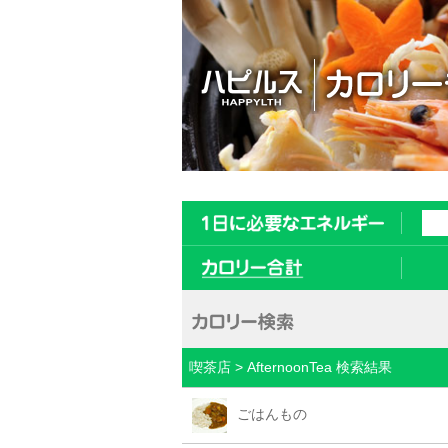
喫茶店 > AfternoonTea 検索結果
ごはんもの