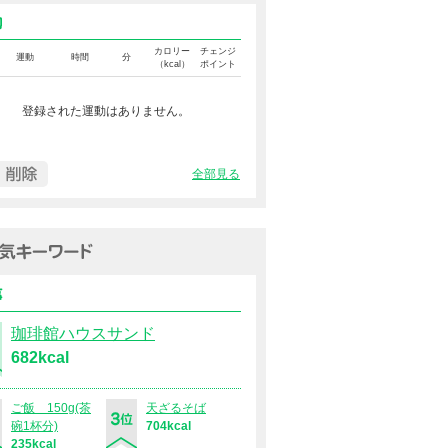
運動カロリー
カロリー
チェンジ
運動
時間
分
（kcal）
ポイント
登録された運動はありません。
全部見る
過去１週間の人気キーワード（
食事
珈琲館ハウスサンド
682kcal
ご飯 150g(茶
天ざるそば
碗1杯分)
704kcal
235kcal