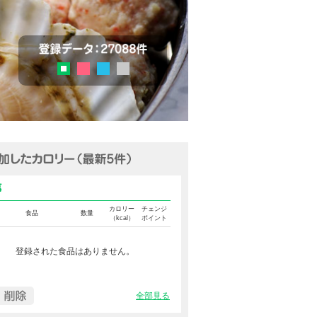
チェック
登録データ：27036品目
ピンク
ブルー
グレー
グリーン
追加済みカロリー（最新5件表示
食事カロリー
カロリー
チェンジ
食品
数量
（kcal）
ポイント
登録された食品はありません。
全部見る