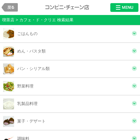
戻る
レストラン・チ
喫茶店 > カフェ・ド・クリエ 検索結果
ごはんもの
めん・パスタ類
パン・シリアル類
野菜料理
乳製品料理
菓子・デザート
調味料