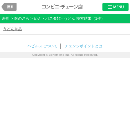
戻る
レストラン・チ
寿司 > 銀のさら > めん・パスタ類> うどん 検索結果（1件）
うどん単品
ハピルスについて
チェンジポイントとは
Copyright © Benefit one Inc. All Rights Reserved.