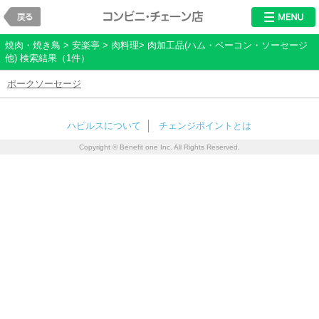
戻る
レストラン・チ
焼肉・焼き鳥 > 安楽亭 > 肉料理> 肉加工品(ハム・ベーコン・ソーセージ
他) 検索結果（1件）
ポークソーセージ
ハピルスについて
チェンジポイントとは
Copyright © Benefit one Inc. All Rights Reserved.