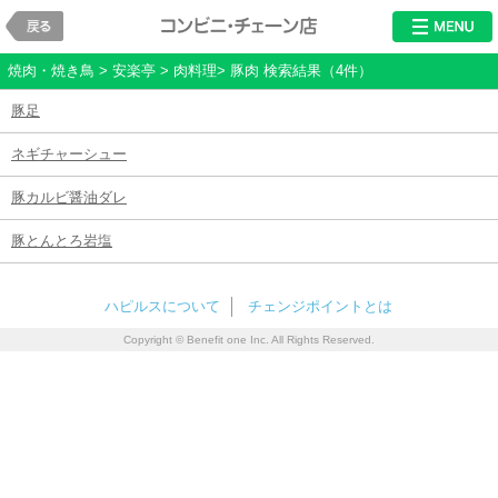
戻る
レストラン・チ
焼肉・焼き鳥 > 安楽亭 > 肉料理> 豚肉 検索結果（4件）
豚足
ネギチャーシュー
豚カルビ醤油ダレ
豚とんとろ岩塩
ハピルスについて
チェンジポイントとは
Copyright © Benefit one Inc. All Rights Reserved.