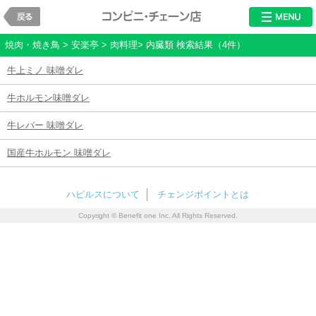
戻る
レストラン・チ
焼肉・焼き鳥 > 安楽亭 > 肉料理> 内臓類 検索結果（4件）
牛上ミノ 味噌ダレ
牛ホルモン味噌ダレ
牛レバー 味噌ダレ
国産牛ホルモン 味噌ダレ
ハピルスについて
チェンジポイントとは
Copyright © Benefit one Inc. All Rights Reserved.