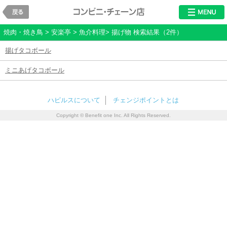
戻る
レストラン・チ
焼肉・焼き鳥 > 安楽亭 > 魚介料理> 揚げ物 検索結果（2件）
揚げタコボール
ミニあげタコボール
ハピルスについて
チェンジポイントとは
Copyright © Benefit one Inc. All Rights Reserved.