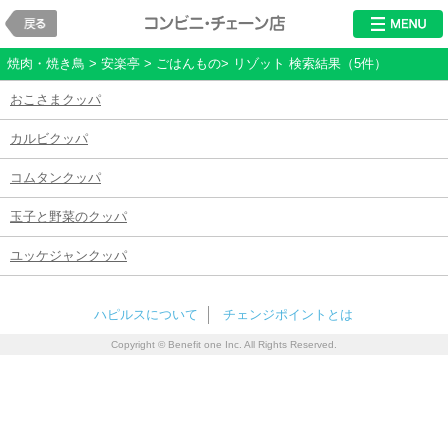
戻る
レストラン・チ
焼肉・焼き鳥 > 安楽亭 > ごはんもの> リゾット 検索結果（5件）
おこさまクッパ
カルビクッパ
コムタンクッパ
玉子と野菜のクッパ
ユッケジャンクッパ
ハピルスについて
チェンジポイントとは
Copyright © Benefit one Inc. All Rights Reserved.