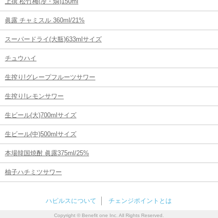
上撰 松竹梅(冷・燗)150ml
眞露 チャミスル 360ml/21%
スーパードライ(大瓶)633mlサイズ
チュウハイ
生搾り!グレープフルーツサワー
生搾り!レモンサワー
生ビール(大)700mlサイズ
生ビール(中)500mlサイズ
本場韓国焼酎 眞露375ml/25%
柚子ハチミツサワー
ハピルスについて
チェンジポイントとは
Copyright © Benefit one Inc. All Rights Reserved.