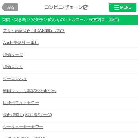
戻る
レストラン・チ
焼肉・焼き鳥 > 安楽亭 > 飲みもの> アルコール 検索結果（19件）
アサヒ高級焼酎 BIDAN360ml/25%
Asahi麦焼酎 一番札
梅酒ソーダ
梅酒ロック
ウーロンハイ
韓国マッコリ草家300ml/7.0%
巨峰ホワイトサワー
焼酎梅割り(水/お湯/ソーダ)
シークヮーサーサワー