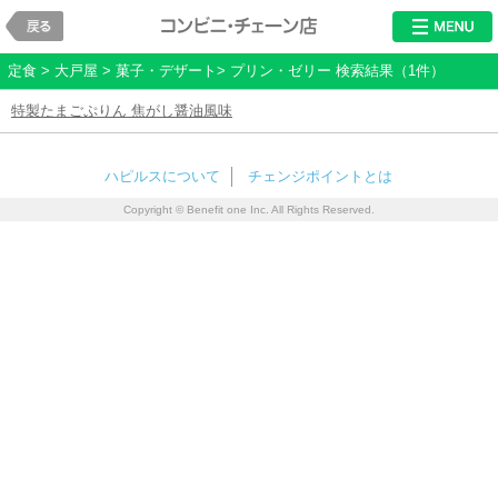
戻る
レストラン・チ
定食 > 大戸屋 > 菓子・デザート> プリン・ゼリー 検索結果（1件）
特製たまごぷりん 焦がし醤油風味
ハピルスについて
チェンジポイントとは
Copyright © Benefit one Inc. All Rights Reserved.