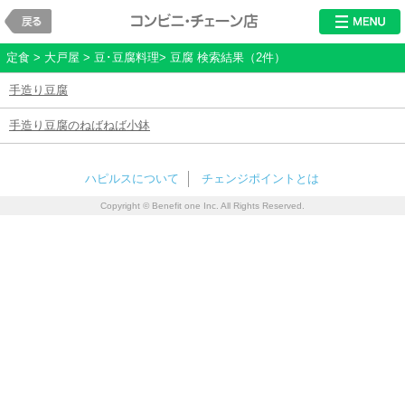
戻る
レストラン・チ
定食 > 大戸屋 > 豆･豆腐料理> 豆腐 検索結果（2件）
手造り豆腐
手造り豆腐のねばねば小鉢
ハピルスについて
チェンジポイントとは
Copyright © Benefit one Inc. All Rights Reserved.