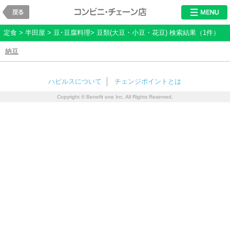
戻る
レストラン・チ
定食 > 半田屋 > 豆･豆腐料理> 豆類(大豆・小豆・花豆) 検索結果（1件）
納豆
ハピルスについて
チェンジポイントとは
Copyright © Benefit one Inc. All Rights Reserved.