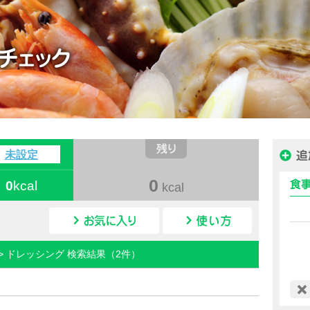
ハピルス カロリー
未設定
0
0
kcal
kcal
カロリー検索
料> ドレッシング 検索結果（2件）