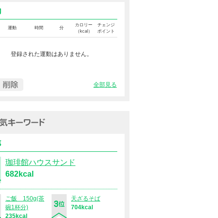
運動カロリー
カロリー
チェンジ
運動
時間
分
（kcal）
ポイント
登録された運動はありません。
全部見る
過去１週間の人気キーワード（
食事
珈琲館ハウスサンド
682kcal
ご飯 150g(茶
天ざるそば
碗1杯分)
704kcal
235kcal