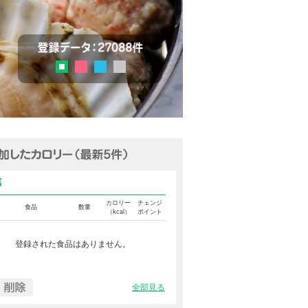
チェック
登録データ：27036品目
ピンク
ブルー
グレー
グリーン
追加済みカロリー（最新5件表示
食事カロリー
カロリー
チェンジ
食品
数量
（kcal）
ポイント
登録された食品はありません。
全部見る