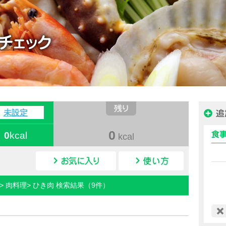
ハピルス カロリー
未設定
0
0
kcal
kcal
カロリー検索
> 肉料理> ひき肉 検索結果（9件）