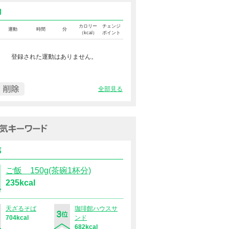
運動カロリー
カロリー
チェンジ
運動
時間
分
（kcal）
ポイント
登録された運動はありません。
全部見る
過去１週間の人気キーワード（
食事
ご飯 150g(茶碗1杯分)
235kcal
天ざるそば
珈琲館ハウスサ
704kcal
ンド
682kcal