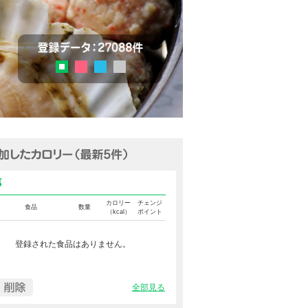
チェック
登録データ：27036品目
ピンク
ブルー
グレー
グリーン
追加済みカロリー（最新5件表示
食事カロリー
カロリー
チェンジ
食品
数量
（kcal）
ポイント
登録された食品はありません。
全部見る