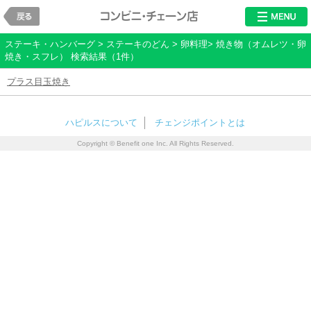
戻る
レストラン・チ
ステーキ・ハンバーグ > ステーキのどん > 卵料理> 焼き物（オムレツ・卵
焼き・スフレ） 検索結果（1件）
プラス目玉焼き
ハピルスについて
チェンジポイントとは
Copyright © Benefit one Inc. All Rights Reserved.