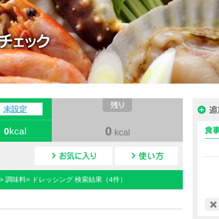
ハピルス カロリー
未設定
0
0
kcal
kcal
カロリー検索
> 調味料> ドレッシング 検索結果（4件）