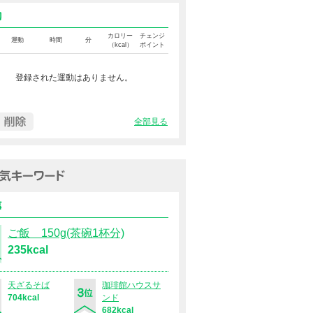
運動カロリー
カロリー
チェンジ
運動
時間
分
（kcal）
ポイント
登録された運動はありません。
全部見る
過去１週間の人気キーワード（
食事
ご飯 150g(茶碗1杯分)
235kcal
天ざるそば
珈琲館ハウスサ
704kcal
ンド
682kcal