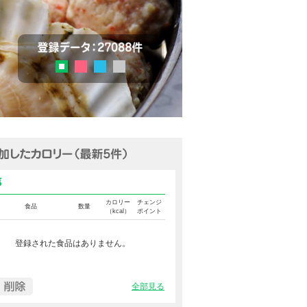
チェック
登録データ：27036品目
ピンク
ブルー
グレー
グリーン
追加済みカロリー（最新5件表示
食事カロリー
カロリー
チェンジ
食品
数量
（kcal）
ポイント
登録された食品はありません。
全部見る